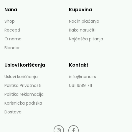
Nana
Kupovina
Shop
Način plaćanja
Recepti
Kako naručiti
O nama
Najčešća pitanja
Blender
Uslovi korišćenja
Kontakt
Uslovi korišćenja
info@nana.rs
Politika Privatnosti
061 1689 711
Politika reklamacija
Korisnička podrška
Dostava