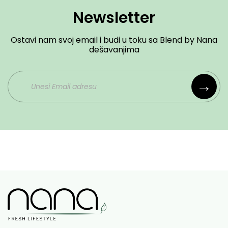
Newsletter
Ostavi nam svoj email i budi u toku sa Blend by Nana
dešavanjima
→
#ananas
#banana
#mango
#marakuja