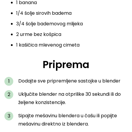
1 banana
1/4 šolje sirovih badema
3/4 šolje bademovog mlijeka
2 urme bez košpica
1 kašičica mlevenog cimeta
Priprema
Dodajte sve pripremljene sastojke u blender
Uključite blender na otprilike 30 sekundi ili do
željene konzistencije.
Sipajte mešavinu blendera u čašu ili popijte
mešavinu direktno iz blendera.