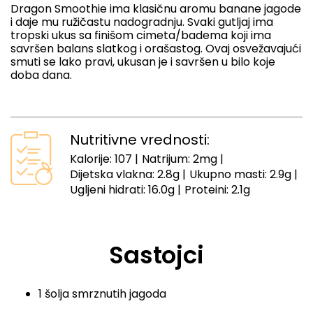
Dragon Smoothie ima klasičnu aromu banane jagode
i daje mu ružičastu nadogradnju. Svaki gutljaj ima
tropski ukus sa finišom cimeta/badema koji ima
savršen balans slatkog i orašastog. Ovaj osvežavajući
smuti se lako pravi, ukusan je i savršen u bilo koje
doba dana.
Nutritivne vrednosti:
Kalorije
:
107
|
Natrijum
:
2mg
|
Dijetska vlakna
:
2.8g
|
Ukupno masti
:
2.9g
|
Ugljeni hidrati
:
16.0g
|
Proteini
:
2.1g
Sastojci
1 šolja smrznutih jagoda