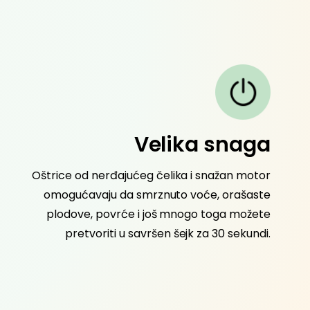
Velika snaga
Bež
Oštrice od nerđajućeg čelika i snažan motor
Samo po
omogućavaju da smrznuto voće, orašaste
on će 
plodove, povrće i još mnogo toga možete
15+ meš
pretvoriti u savršen šejk za 30 sekundi.