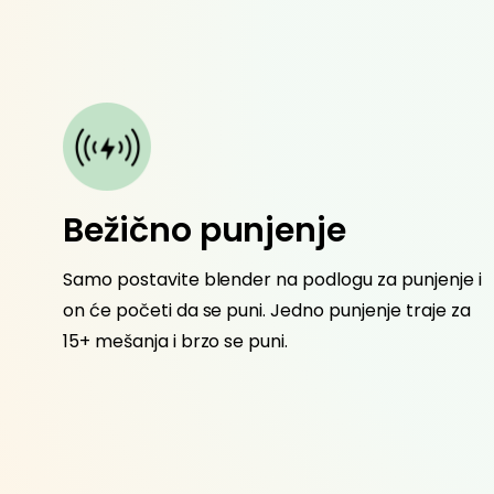
naga
Bežično punjenje
an motor
Samo postavite blender na podlogu za punjenje i
rašaste
on će početi da se puni. Jedno punjenje traje za
a možete
15+ mešanja i brzo se puni.
sekundi.