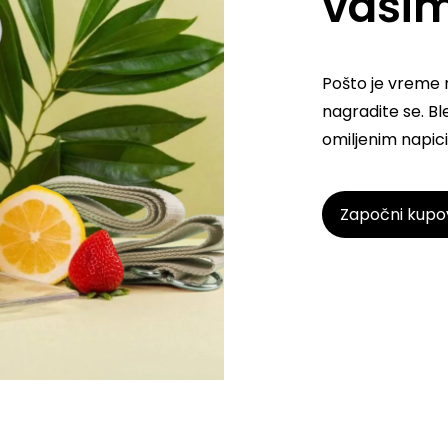
vaši
Pošto je vreme 
nagradite se. B
omiljenim napic
Započni kupo