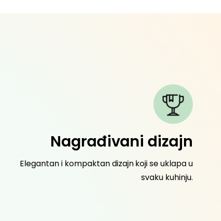
Nagrađivani dizajn
Lak
Elegantan i kompaktan dizajn koji se uklapa u
Sa delo
svaku kuhinju.
čišćen
Nana Bl
koji je