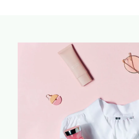
+
DODAJ U KORPU
1,990.00
RSD