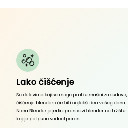
zajn
Lako čišćenje
uklapa u
Sa delovima koji se mogu prati u mašini za sudove,
kuhinju.
čišćenje blendera će biti najlakši deo vašeg dana.
Nana Blender je jedini prenosivi blender na tržištu
koji je potpuno vodootporan.