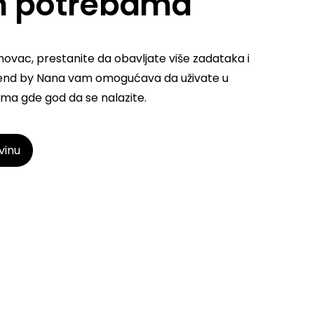
m potrebama
novac, prestanite da obavljate više zadataka i
lend by Nana vam omogućava da uživate u
ima gde god da se nalazite.
vinu