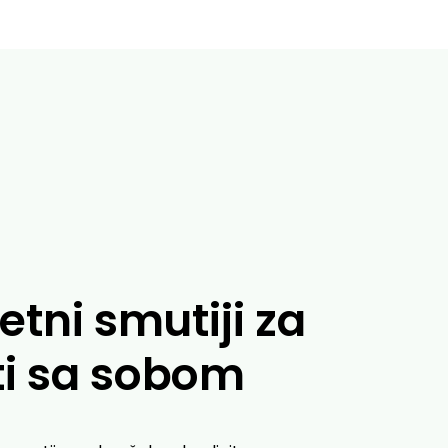
etni smutiji za
i sa sobom
+
DODAJ U KORPU
1,990.00
RSD