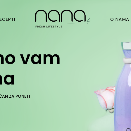
ECEPTI
O NAMA
mo vam
na
ČAN ZA PONETI