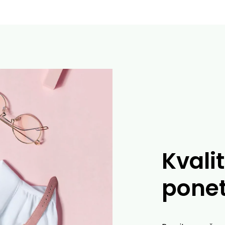
Kvalit
ponet
+
DODAJ U KORPU
1,990.00
RSD