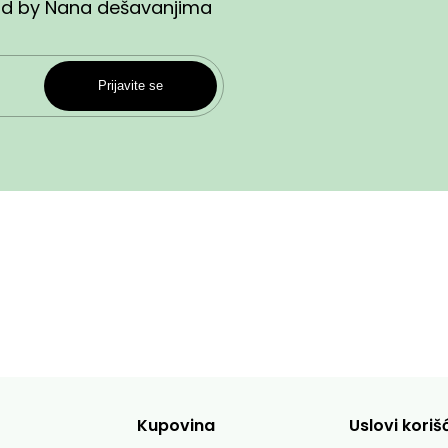
end by Nana dešavanjima
Prijavite se
Kupovina
Uslovi koriš